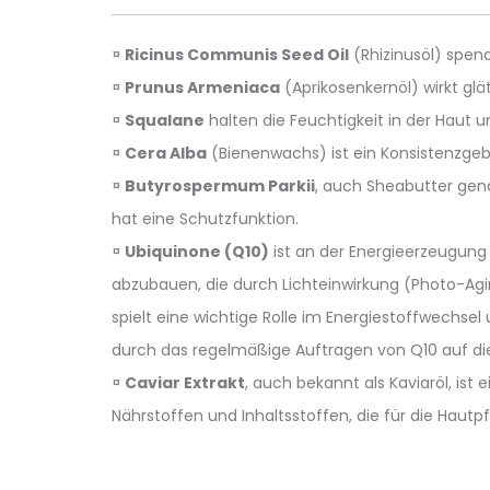
¤
Ricinus Communis Seed Oil
(Rhizinusöl) spen
¤
Prunus Armeniaca
(Aprikosenkernöl) wirkt glät
¤
Squalane
halten die Feuchtigkeit in der Haut u
¤
Cera Alba
(Bienenwachs) ist ein Konsistenzgeb
¤
Butyrospermum Parkii
, auch Sheabutter gen
hat eine Schutzfunktion.
¤
Ubiquinone (Q10)
ist an der Energieerzeugung 
abzubauen, die durch Lichteinwirkung (Photo-Ag
spielt eine wichtige Rolle im Energiestoffwechsel
durch das regelmäßige Auftragen von Q10 auf die
¤
Caviar Extrakt
, auch bekannt als Kaviaröl, ist
Nährstoffen und Inhaltsstoffen, die für die Haut