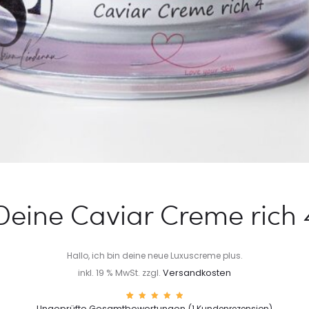
Deine Caviar Creme rich 
Hallo, ich bin deine neue Luxuscreme plus.
inkl. 19 % MwSt.
zzgl.
Versandkosten
1
Bewerte
Ungeprüfte Gesamtbewertungen
(
1
Kundenrezension)