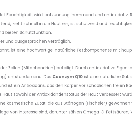
det Feuchtigkeit, wirkt entzündungshemmend und antioxidativ. R
tend, zieht schnell in die Haut ein, ist schützend und feuchtigke
nd bieten Schutzfunktion.
er und ausgesprochen verträglich.
annt, ist eine hochwertige, natürliche Fettkomponente mit haup
der Zellen (Mitochondrien) beteiligt. Durch antioxidative Eigensc
ing) entstanden sind. Das
Coenzym Q10
ist eine natürliche Subs
 und ist ein Antioxidans, das den Körper vor schädlichen freien R
 Haut sowohl der Antioxidantienstatus der Haut verbessert wurd
 eine kosmetische Zutat, die aus Störrogen (Fischeier) gewonnen w
pflege von Interesse sind, darunter zählen Omega-3-Fettsäuren, 