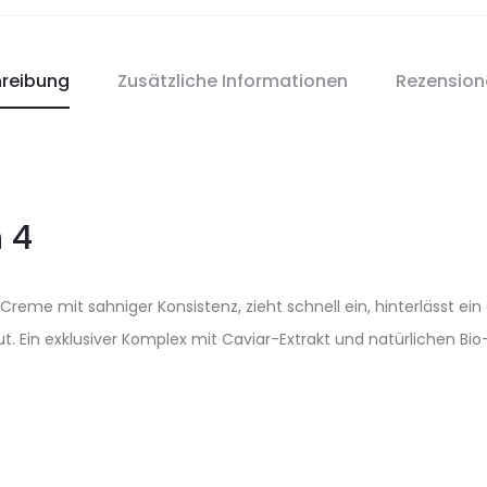
i
v
e
reibung
Zusätzliche Informationen
Rezensio
:
 4
 Creme mit sahniger Konsistenz, zieht schnell ein, hinterlässt 
t. Ein exklusiver Komplex mit Caviar-Extrakt und natürlichen Bi