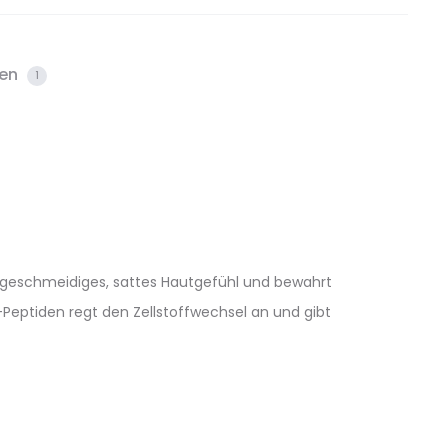
nen
1
ein geschmeidiges, sattes Hautgefühl und bewahrt
o-Peptiden regt den Zellstoffwechsel an und gibt