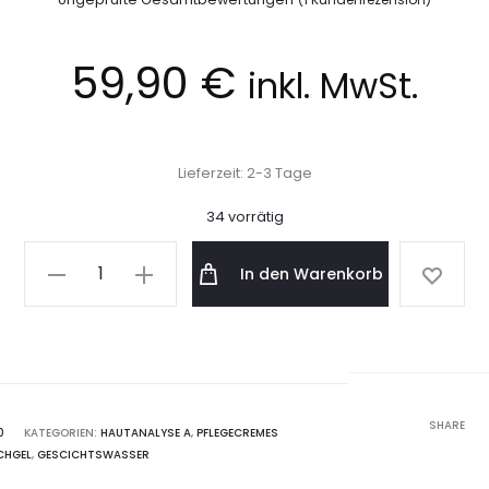
t mit
5.00
von 5,
basier
end auf
59,90
€
Kunden
inkl. MwSt.
bewertu
ng
Lieferzeit:
2-3 Tage
34 vorrätig
A
In den Warenkorb
l
t
e
r
n
SHARE
0
KATEGORIEN:
HAUTANALYSE A
,
PFLEGECREMES
a
CHGEL
,
GESCICHTSWASSER
t