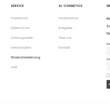
SERVICE
SL-COSMETICS
N
Impressum
Hautanalyse
Bl
S
Datenschutz
Ratgeber
N
Zahlungsarten
Über uns
D
Versandarten
Kontakt
Widerrufsbelehrung
De
AGB