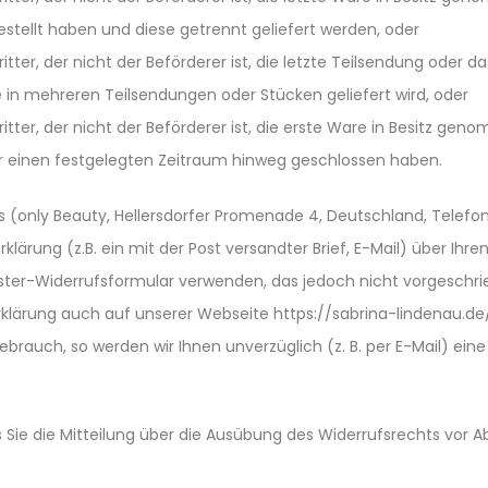
estellt haben und diese getrennt geliefert werden, oder
tter, der nicht der Beförderer ist, die letzte Teilsendung oder 
ie in mehreren Teilsendungen oder Stücken geliefert wird, oder
tter, der nicht der Beförderer ist, die erste Ware in Besitz gen
r einen festgelegten Zeitraum hinweg geschlossen haben.
 (only Beauty, Hellersdorfer Promenade 4, Deutschland, Telefo
lärung (z.B. ein mit der Post versandter Brief, E-Mail) über Ihre
ster-Widerrufsformular verwenden, das jedoch nicht vorgeschrie
rklärung auch auf unserer Webseite https://sabrina-lindenau.de
ebrauch, so werden wir Ihnen unverzüglich (z. B. per E-Mail) ei
s Sie die Mitteilung über die Ausübung des Widerrufsrechts vor A