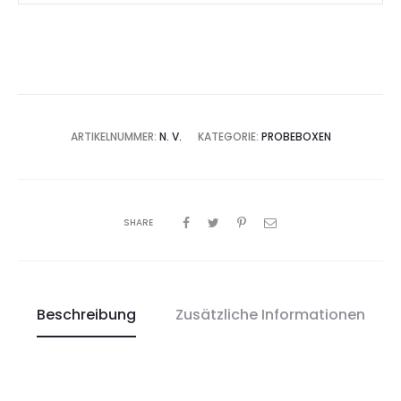
A
l
t
e
ARTIKELNUMMER:
N. V.
KATEGORIE:
PROBEBOXEN
r
n
a
t
SHARE
i
v
e
Beschreibung
Zusätzliche Informationen
: