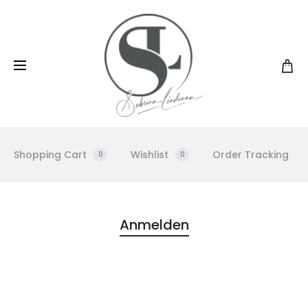
Shopping Cart
Wishlist
Order Tracking
0
0
M
Anmelden
e
i