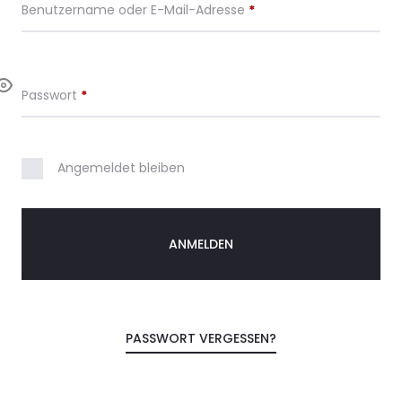
Benutzername oder E-Mail-Adresse
*
n
K
Passwort
*
o
n
Angemeldet bleiben
A
t
l
t
e
o
r
n
ANMELDEN
a
t
i
v
e
:
PASSWORT VERGESSEN?