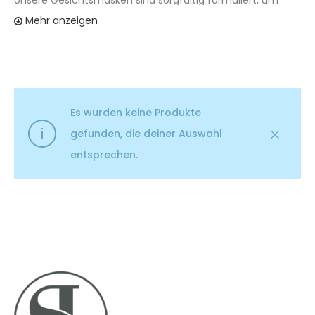
Unsere Gesichtsmasken sind sorgfältig formuliert, um
Mehr anzeigen
Deine Haut zu verwöhnen und zu transformieren. Mit
Inhaltsstoffen, die von der Natur inspiriert und durch
Wissenschaft unterstützt sind, bieten wir Lösungen für
eine Vielzahl von Hautbedürfnissen und -typen. Ob Du
Dein Hautbild verfeinern, Pigmentflecken aufhellen oder
Es wurden keine Produkte
einfach nur einen Moment der Entspannung genießen
gefunden, die deiner Auswahl
möchtest, unsere Masken sind hier, um Deine
entsprechen.
Hautpflegeroutine auf das nächste Level zu heben.
Warum unsere Masken etwas Besonderes sind:
Zielgerichtete Formulierungen:
Jede Maske ist
auf spezifische Hautbedürfnisse abgestimmt, von
der Verfeinerung des Hautbildes bis zur
Intensivpflege.